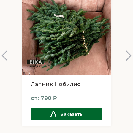
ЛЕГКОСТЬ В УХОДЕ
При покупке вы получите подробные инструкции
по уходу за вашей голубой елью. Особые
требования к поливу и освещению гарантируют,
что уход за этой елью будет простым и не займет
много времени.
Быстрая и надежная доставка
Выбрав голубую ель в ElkaDelivery, вы можете
рассчитывать на быструю и безопасную доставку
прямо к вашей двери. Мы обеспечим аккуратную
транспортировку и доставку вашего новогоднего
дерева в идеальном состоянии. Голубая ель в
горшке от ElkaDelivery – это не просто
новогоднее украшение, это символ праздника,
Лапник Нобилис
который внесет в ваш дом атмосферу
волшебства и стиля. Закажите сейчас и позвольте
от: 790 ₽
этой уникальной ели стать сердцем вашего
новогоднего убранства!
Заказать
Заказывая любую ель вы получите: