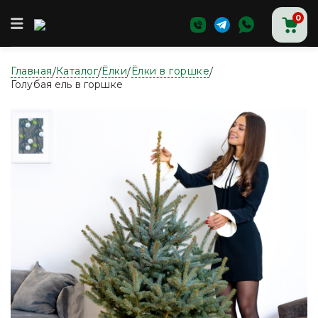
0
Главная
Каталог
Ёлки
Ёлки в горшке
/
/
/
/
Главная
Голубая ель в горшке
Магазин
Доставка и оплата
О нас
Контакты
Аксессуары для новогодних ёлок
Ёлки
Ёлки в горшке
Живые новогодние деревья