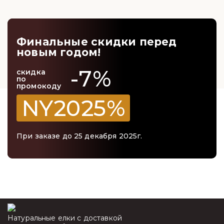
Качество как на фото.
Доставку всегда вовремя.
Ёлочные игрушки или средство по уходу в
подарок.
Финальные скидки перед
новым годом!
Фото елки.
-7%
скидка
по
промокоду
NY2025%
При заказе до 25 декабря 2025г.
Натуральные елки с доставкой