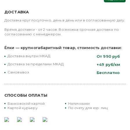
Голубая елка по праву считается одной из самых
изысканных разновидностей новогодних
ДОСТАВКА
деревьев. Елка обладает жесткой, густой и
Доставка круглосуточно, день в день или в согласованную дату.

четырехгранной хвоей длиной до 5 см и имеет
конусовидную форму. Голубая елка станет
Время доставки - от 2 часов. Возможна срочная доставка по 
великолепным украшением новогоднего
согласованию с менеджером.
торжества и наполнит ваш дом неповторимым
хвойным ароматом.
Ёлки — крупногабаритный товар, стоимость доставки:
Доставка внутри МКАД
От 990 руб
ЭЛЕГАНТНОСТЬ И КРАСОТА
Доставка за пределами МКАД
+49 руб/км
Откройте для себя чарующую красоту голубой
Самовывоз
Бесплатно
ели от ElkaDelivery. Эта ель не только воплощает в
себе величественность и благородство, но и
добавляет особый стиль вашему новогоднему
убранству. С её удивительным голубым оттенком
СПОСОБЫ ОПЛАТЫ
и пышной хвоей, эта ель станет изюминкой
Банковской картой
Наличными
вашего праздника и центральным элементом
Картой курьеру
По счету для юр. лиц
декора.
ИДЕАЛЬНЫЙ РАЗМЕР ДЛЯ ЛЮБОГО
ПРОСТРАНСТВА