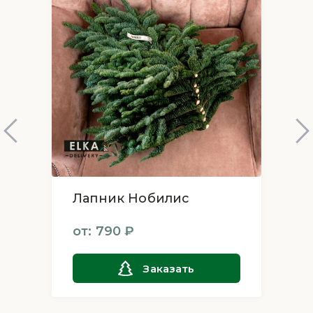
ПОЧЕМУ СТОИТ ВЫБРАТЬ ДАТСКУЮ ЁЛКУ В
ГОРШКЕ?
Долговечность: Датские елки известны своей
способностью долго сохранять свежесть и
красоту, что делает их идеальным выбором для
создания праздничной атмосферы на
длительное время.
Экологически чистый выбор: Выбор датской
елки – это ваш вклад в поддержку устойчивого
сельского хозяйства и забота о будущем нашей
планеты.
Датская елка в горшке от ElkaDelivery – это не
Лапник Нобилис
только новогоднее украшение, но и символ уюта
и тепла. Она станет идеальным дополнением к
от: 790 ₽
вашему дому, создавая атмосферу настоящего
северного волшебства. Сделайте свой выбор в
Заказать
пользу красоты, качества и устойчивости с
ElkaDelivery уже сегодня!