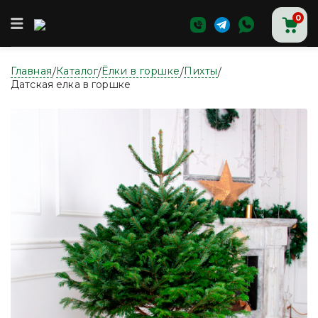
0
Главная
Каталог
Ёлки в горшке
Пихты
/
/
/
/
Главная
Датская елка в горшке
Магазин
Доставка и оплата
О нас
Контакты
Аксессуары для новогодних ёлок
Ёлки
Ёлки в горшке
Живые новогодние деревья