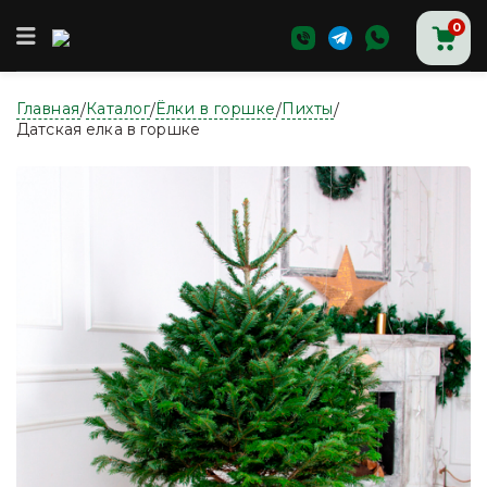
0
Главная
Каталог
Ёлки в горшке
Пихты
/
/
/
/
Главная
Датская елка в горшке
Магазин
Доставка и оплата
О нас
Контакты
Аксессуары для новогодних ёлок
Ёлки
Ёлки в горшке
Живые новогодние деревья