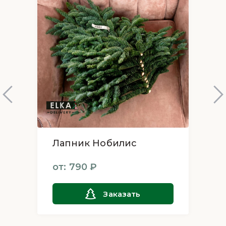
ПОЧЕМУ СТОИТ ВЫБРАТЬ ДАТСКУЮ ЁЛКУ В
ГОРШКЕ?
Долговечность: Датские елки известны своей
способностью долго сохранять свежесть и
красоту, что делает их идеальным выбором для
создания праздничной атмосферы на
длительное время.
Экологически чистый выбор: Выбор датской
елки – это ваш вклад в поддержку устойчивого
сельского хозяйства и забота о будущем нашей
планеты.
Датская елка в горшке от ElkaDelivery – это не
Лапник Нобилис
только новогоднее украшение, но и символ уюта
и тепла. Она станет идеальным дополнением к
от: 790 ₽
вашему дому, создавая атмосферу настоящего
северного волшебства. Сделайте свой выбор в
Заказать
пользу красоты, качества и устойчивости с
ElkaDelivery уже сегодня!