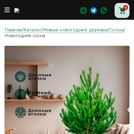
0
Главная
Каталог
Живые новогодние деревья
Сосны
/
/
/
/
Главная
Новогодняя сосна
Магазин
Доставка и оплата
О нас
Контакты
Аксессуары для новогодних ёлок
Ёлки
Ёлки в горшке
Живые новогодние деревья