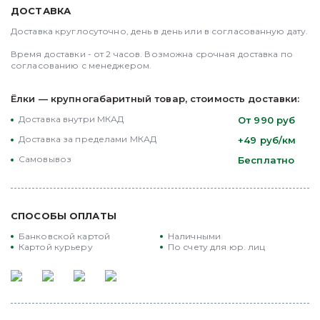
воплощение естественного великолепия и тепла
ДОСТАВКА
зимних праздников. Эти удивительные деревья,
Доставка круглосуточно, день в день или в согласованную дату.

тщательно выращенные в нашем питомнике, не
только украшают ваш дом, но и наполняют его
Время доставки - от 2 часов. Возможна срочная доставка по 
неповторимым ароматом свежей хвои. Выбор
согласованию с менеджером.
новогодней сосны от нашей компании – это
выбор традиций, качества и натуральной красоты.
Ёлки — крупногабаритный товар, стоимость доставки:
Доставка внутри МКАД
От 990 руб
УНИКАЛЬНЫЕ ХАРАКТЕРИСТИКИ НОВОГОДНЕЙ
СОСНЫ
Доставка за пределами МКАД
+49 руб/км
Самовывоз
Бесплатно
Натуральная красота: Наши сосны отличаются
пышной зеленой хвоей и естественной
красотой, принося в ваш дом атмосферу
настоящего леса.
СПОСОБЫ ОПЛАТЫ
Долговечность и устойчивость: Сосны обладают
Банковской картой
Наличными
высокой стойкостью к внутренним условиям,
Картой курьеру
По счету для юр. лиц
сохраняя свежесть на протяжении всего
праздничного периода.
ПРЕИМУЩЕСТВА ПОКУПКИ У НАС