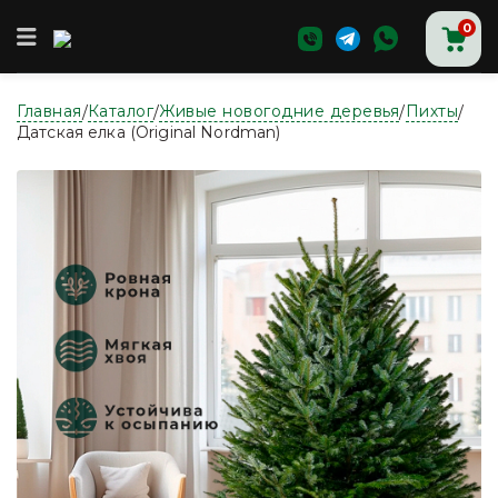
0
Главная
Каталог
Живые новогодние деревья
Пихты
/
/
/
/
Главная
Датская елка (Original Nordman)
Магазин
Доставка и оплата
О нас
Контакты
Аксессуары для новогодних ёлок
Ёлки
Ёлки в горшке
Живые новогодние деревья