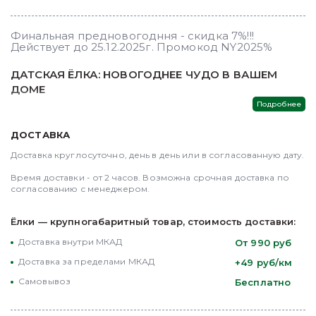
Финальная предновогодння - скидка 7%!!!
Действует до 25.12.2025г. Промокод NY2025%
ДАТСКАЯ ЁЛКА: НОВОГОДНЕЕ ЧУДО В ВАШЕМ
ДОМЕ
Вводный раздел: Откройте для себя великолепие
датской елки – истинного символа новогоднего
ДОСТАВКА
волшебства. Эти ели, виртуозно выращенные в
Доставка круглосуточно, день в день или в согласованную дату.

суровых условиях Дании, известны своей
непревзойденной красотой и прочностью. В
Время доставки - от 2 часов. Возможна срочная доставка по 
нашей коллекции, представленной в ElkaDelivery,
согласованию с менеджером.
каждая датская елка – это шедевр природы,
готовый украсить ваш дом и подарить
Ёлки — крупногабаритный товар, стоимость доставки:
незабываемые моменты праздника.
Доставка внутри МКАД
От 990 руб
ЧАРУЮЩАЯ КРАСОТА ДАТСКОЙ ЕЛКИ
Доставка за пределами МКАД
+49 руб/км
Самовывоз
Бесплатно
Идеальная Форма и Пышность: Наши датские
ели поражают своей красивой конической
формой и пышной, равномерно