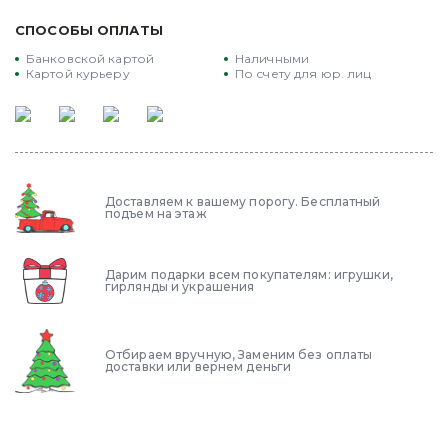
распределенной хвоей.
СПОСОБЫ ОПЛАТЫ
Превосходный Цвет: Ярко-зеленый цвет хвои
Банковской картой
Наличными
делает датскую елку невероятно
Картой курьеру
По счету для юр. лиц
привлекательной и оживляет любое
пространство.
ДОЛГОВЕЧНОСТЬ И УСТОЙЧИВОСТЬ
Долгая Жизнь и Свежесть: Благодаря
Доставляем к вашему порогу. Бесплатный
устойчивости к внутренним условиям, датская
подъем на этаж
елка сохраняет свою красоту и свежесть на
протяжении всего праздничного сезона.
Дарим подарки всем покупателям: игрушки,
Устойчивость к Осыпанию: Ее иголки держатся
гирлянды и украшения
крепко, что делает ее идеальным выбором для
длительного использования.
Отбираем вручную, Заменим без оплаты
ЭКОЛОГИЧЕСКИ ЧИСТОЕ ВЫРАЩИВАНИЕ
доставки или вернем деньги
Устойчивое Сельское Хозяйство: Мы
гарантируем, что каждая датская елка
выращена с учетом экологических стандартов,