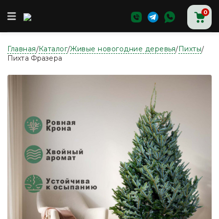
0
Главная
Каталог
Живые новогодние деревья
Пихты
/
/
/
/
Главная
Пихта Фразера
Магазин
Доставка и оплата
О нас
Контакты
Аксессуары для новогодних ёлок
Ёлки
Ёлки в горшке
Живые новогодние деревья