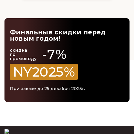
волшебства и тепла. Выбирая нашу пихту
Фразера, вы выбираете красоту, качество и
неповторимую атмосферу для вашего дома.
Закажите свою идеальную новогоднюю елку
сегодня и ощутите дух праздника в каждом
Финальные скидки перед
уголке вашего дома!
новым годом!
-7%
скидка
по
промокоду
NY2025%
При заказе до 25 декабря 2025г.