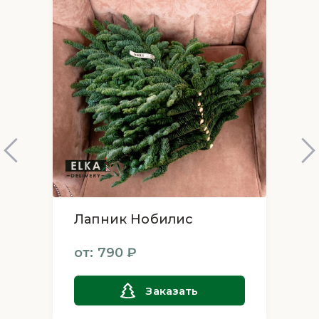
преждевременное осыпание иголок.
Умеренное Удобрение: В случае долгосрочного
использования рекомендуется умеренное
удобрение для поддержания здоровья
растения.
ПРЕИМУЩЕСТВА ПОКУПКИ У НАС
Гарантия Качества: Мы гарантируем
высочайшее качество каждой пихты Фразера,
каждое дерево проходит тщательный контроль.
Удобная Доставка: Предлагаем удобную и
быструю доставку пихты Фразера в Москве с
гарантией сохранности.
Лапник Нобилис
Конкурентоспособные Цены: Пихта Фразера
цена в ElkaDelivery соответствует высокому
от: 790 ₽
качеству, предлагаем доступные варианты для
любого бюджета.
Пихта Фразера от ElkaDelivery – это не просто
Заказать
новогодняя елка, это символ праздничного